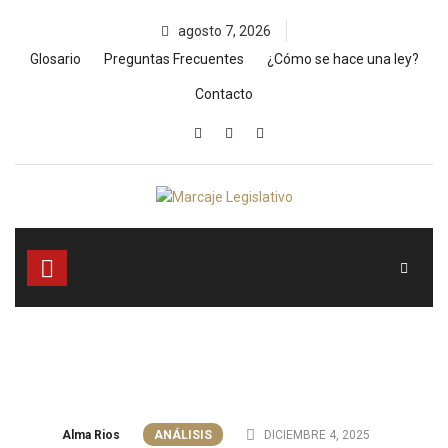
Skip
agosto 7, 2026
to
content
Glosario
Preguntas Frecuentes
¿Cómo se hace una ley?
Contacto
Alma Rios
ANÁLISIS
DICIEMBRE 4, 2025