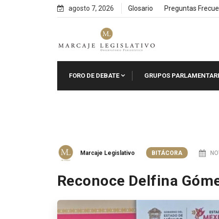
Skip
agosto 7, 2026
Glosario
Preguntas Frecue
to
content
FORO DE DEBATE
GRUPOS PARLAMENTAR
Marcaje Legislativo
BITÁCORA
NOV
Reconoce Delfina Gómez