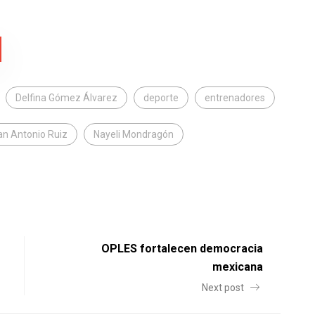
Delfina Gómez Álvarez
deporte
entrenadores
an Antonio Ruiz
Nayeli Mondragón
OPLES fortalecen democracia
mexicana
Next post