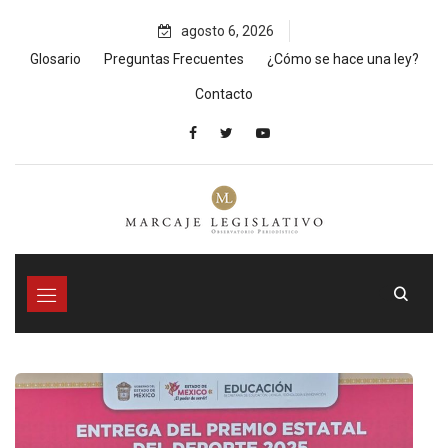
Skip
agosto 6, 2026
to
content
Glosario
Preguntas Frecuentes
¿Cómo se hace una ley?
Contacto