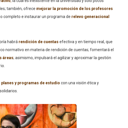
rativo
,
la cual es inexistente en la universidad y solo pocos
les; también, ofrece
mejorar la promoción de los profesores
mpo completo e instaurar un programa de
relevo generacional
oría habrá
rendición de cuentas
efectiva y en tiempo real, que
co normativo en materia de rendición de cuentas; fomentará el
s áreas
; asimismo, impulsará el agilizar y aproximar la gestión
io.
e planes y programas de estudio
con una visión ética y
olidarios.