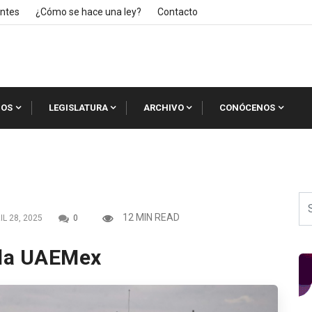
ntes
¿Cómo se hace una ley?
Contacto
IOS
LEGISLATURA
ARCHIVO
CONÓCENOS
12 MIN READ
L 28, 2025
0
 la UAEMex