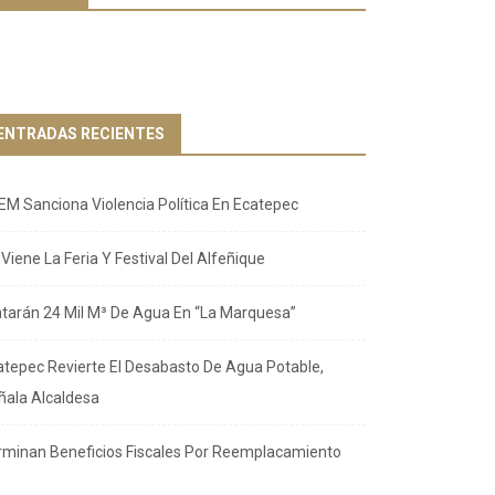
ENTRADAS RECIENTES
EM Sanciona Violencia Política En Ecatepec
Viene La Feria Y Festival Del Alfeñique
atarán 24 Mil M³ De Agua En “La Marquesa”
atepec Revierte El Desabasto De Agua Potable,
ñala Alcaldesa
rminan Beneficios Fiscales Por Reemplacamiento