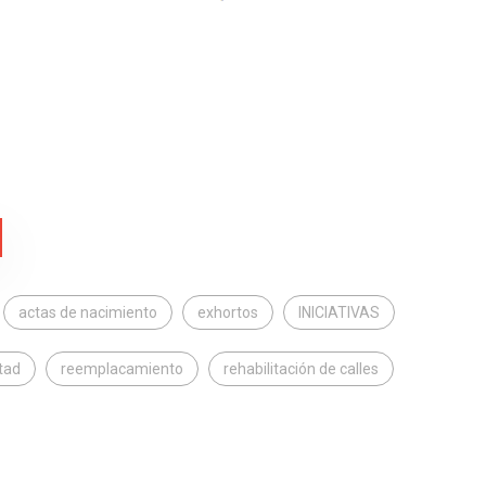
actas de nacimiento
exhortos
INICIATIVAS
tad
reemplacamiento
rehabilitación de calles