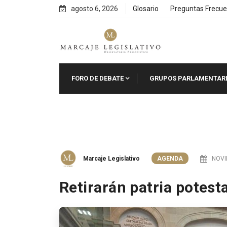
Skip
agosto 6, 2026
Glosario
Preguntas Frecue
to
content
FORO DE DEBATE
GRUPOS PARLAMENTAR
Marcaje Legislativo
AGENDA
NOVI
Retirarán patria potest