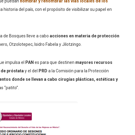
 que puedan
n
o
mbrar y renombrar las vías locales de los
 historia del país, con el propósito de visibilizar su papel en
ra de Bosques lleve a cabo
acciones en materia de protección
ero, Otzolotepec, Isidro Fabela y Jilotzingo.
que impulsa el
PAN
es para que destinen
mayores recursos
 de próstata
y el del
PRD
a la Comisión para la Protección
entos donde se llevan a cabo cirugías plásticas, estéticas y
s “patito”.