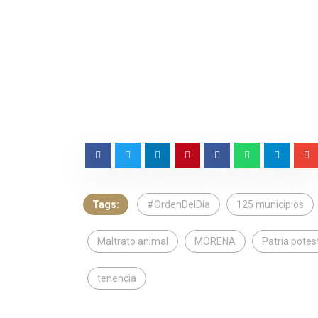
Tags:
#OrdenDelDía
125 municipios
Maltrato animal
MORENA
Patria potes
tenencia