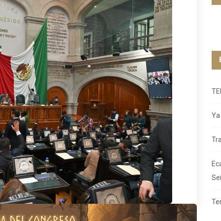
TE
Ya 
Tr
Ec
Se
Te