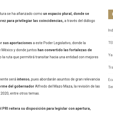
atura se ha afianzado como
un espacio plural, donde se
rez para privilegiar las coincidencias,
a través del diálogo
In
TE
or sus aportaciones
a este Poder Legislativo, donde la
 de México y donde juntos
han convertido las fortalezas de
Ya 
o la ruta que permitirá transitar hacia una entidad con mejores
Tr
mente será
intenso
, pues abordarán asuntos de gran relevancia
Ec
forme del gobernador
Alfredo del Mazo Maza, la revisión de las
Se
o 2020, entre otros temas.
l PRI reitera su disposición para legislar con apertura,