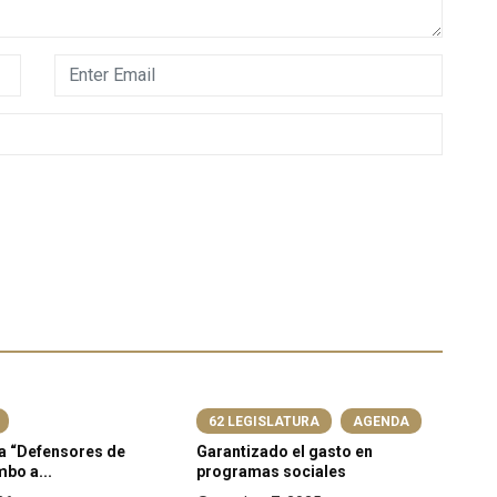
62 LEGISLATURA
AGENDA
a “Defensores de
Garantizado el gasto en
Mi
bo a...
programas sociales
en