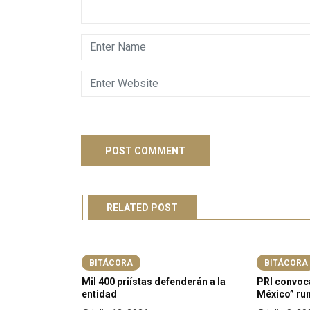
RELATED POST
AGENDA
BITÁCORA
BITÁCORA
o en
Mil 400 priístas defenderán a la
PRI convoc
entidad
México” rum