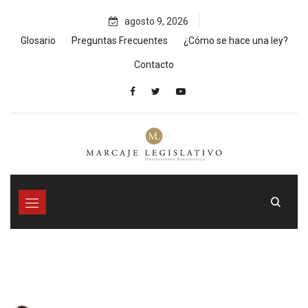
Skip
agosto 9, 2026
to
content
Glosario
Preguntas Frecuentes
¿Cómo se hace una ley?
Contacto