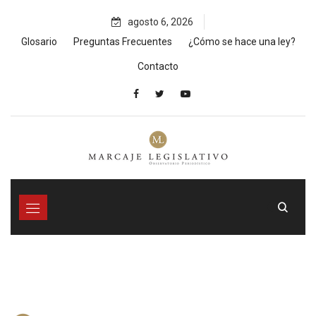
Skip
agosto 6, 2026
to
content
Glosario
Preguntas Frecuentes
¿Cómo se hace una ley?
Contacto