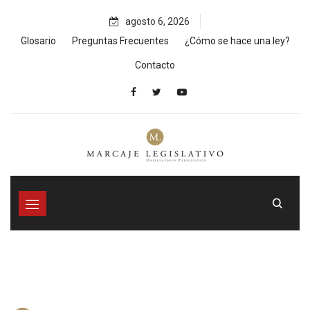
Skip
agosto 6, 2026
to
content
Glosario
Preguntas Frecuentes
¿Cómo se hace una ley?
Contacto