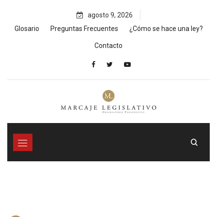
Skip
agosto 9, 2026
to
content
Glosario
Preguntas Frecuentes
¿Cómo se hace una ley?
Contacto