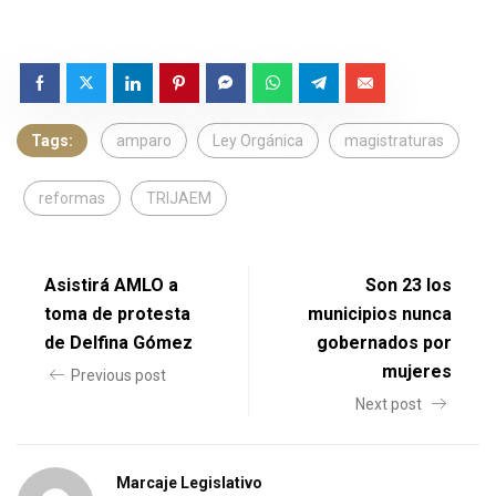
Tags:
amparo
Ley Orgánica
magistraturas
reformas
TRIJAEM
Asistirá AMLO a
Son 23 los
toma de protesta
municipios nunca
de Delfina Gómez
gobernados por
mujeres
Previous post
Next post
Marcaje Legislativo