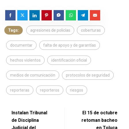
Tags:
agresiones de policías
coberturas
documentar
falta de apoyo y de garantías
hechos violentos
identificación oficial
medios de comunicación
protocolos de seguridad
reporteras
reporteros
riesgos
Instalan Tribunal
El 15 de octubre
de Disciplina
retoman bacheo
Judicial del
en Toluca