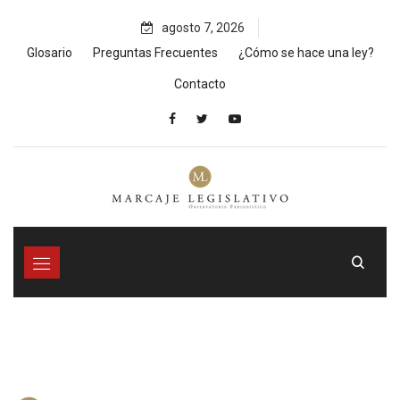
Skip
agosto 7, 2026
to
content
Glosario
Preguntas Frecuentes
¿Cómo se hace una ley?
Contacto