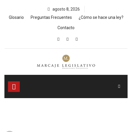
Skip
agosto 8, 2026
to
content
Glosario
Preguntas Frecuentes
¿Cómo se hace una ley?
Contacto