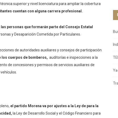
écnica superior y nivel licenciatura para ampliar la cobertura
itantes cuentan con alguna carrera profesional.
las personas que formarán parte del Consejo Estatal
Bu
rsonas y Desaparición Cometida por Particulares.
In
ecciones de autoridades auxiliares y consejos de participación
e los cuerpos de bomberos,
auditorías e inspecciones a la
TE
ento de concesiones y permisos de servicios auxiliares de
Ya 
 vehículos.
Tr
 pleno,
el partido Morena va por ajustes a la Ley de para la
acidad,
la Ley de Desarrollo Social y el Código Financiero para