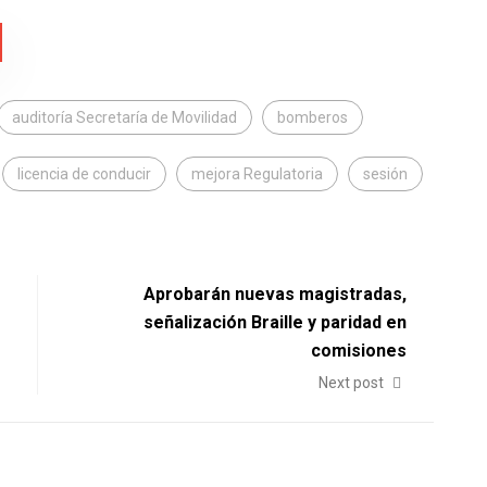
auditoría Secretaría de Movilidad
bomberos
licencia de conducir
mejora Regulatoria
sesión
Aprobarán nuevas magistradas,
señalización Braille y paridad en
comisiones
Next post