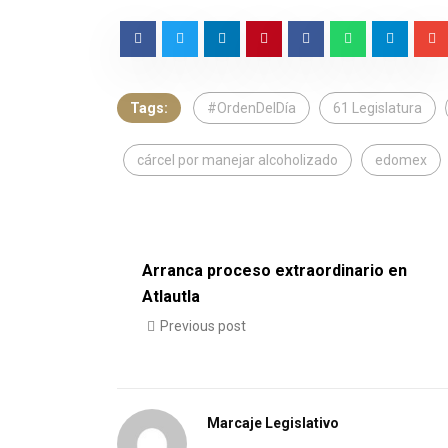
Tags:
#OrdenDelDía
61 Legislatura
cárcel por manejar alcoholizado
edomex
Arranca proceso extraordinario en
Atlautla
Previous post
Marcaje Legislativo