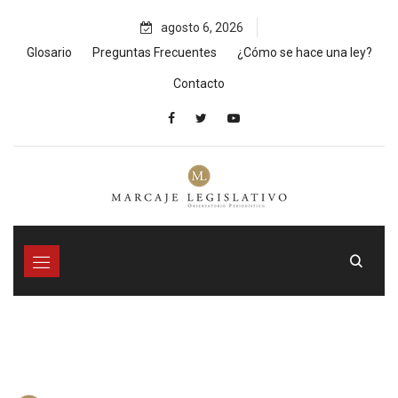
Skip
agosto 6, 2026
to
content
Glosario
Preguntas Frecuentes
¿Cómo se hace una ley?
Contacto