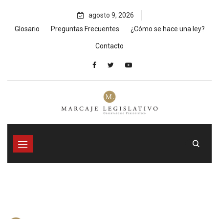
Skip
agosto 9, 2026
to
content
Glosario
Preguntas Frecuentes
¿Cómo se hace una ley?
Contacto