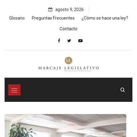
Skip
agosto 9, 2026
to
content
Glosario
Preguntas Frecuentes
¿Cómo se hace una ley?
Contacto