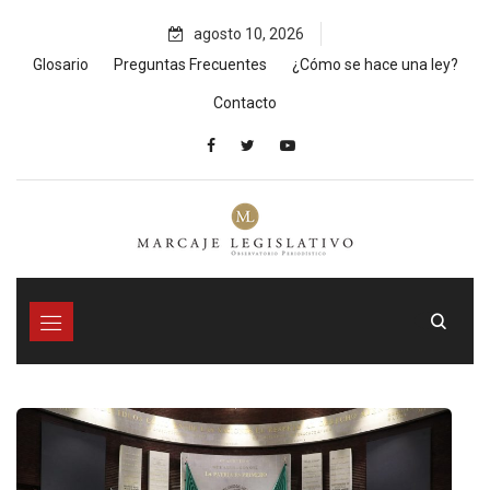
Skip
agosto 10, 2026
to
content
Glosario
Preguntas Frecuentes
¿Cómo se hace una ley?
Contacto