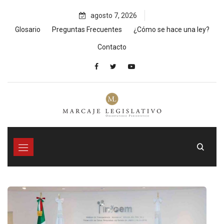
Skip
agosto 7, 2026
to
content
Glosario
Preguntas Frecuentes
¿Cómo se hace una ley?
Contacto