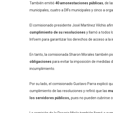
También emitió
40 amonestaciones públicas
, de l
municipales, cuatro a DIFs municipales y cinco a or
El comisionado presidente José Martínez Vilchis af
cumplimiento de su resoluciones
y llamó a todos l
Infoem para garantizar los derechos de acceso a la 
En tanto, la comisionada Sharon Morales también pidi
obligaciones
para evitar la imposición de medidas d
incumplimiento.
Por su lado, el comisionado Gustavo Parra explicó q
cumplimiento de las resoluciones y refirió que las
mul
los servidores públicos,
pues no pueden cubrirse co
La comisión de la Rosario Mejía también llamó a cumpl