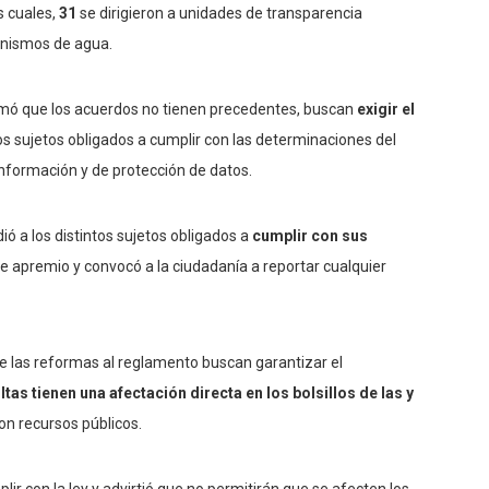
as cuales,
31
se dirigieron a unidades de transparencia
ganismos de agua.
irmó que los acuerdos no tienen precedentes, buscan
exigir el
os sujetos obligados a cumplir con las determinaciones del
información y de protección de datos.
ó a los distintos sujetos obligados a
cumplir con sus
e apremio y convocó a la ciudadanía a reportar cualquier
ue las reformas al reglamento buscan garantizar el
tas tienen una afectación directa en los bolsillos de las y
n recursos públicos.
ir con la ley y advirtió que no permitirán que se afecten los