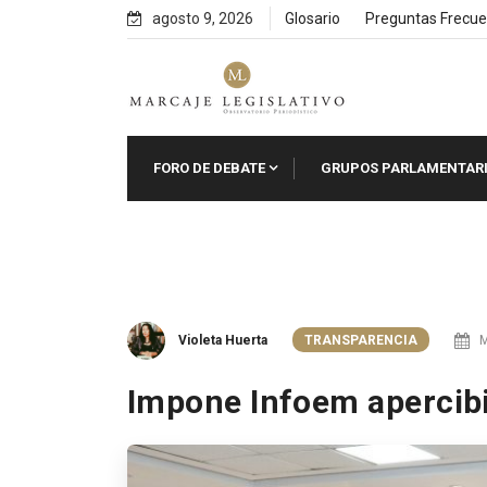
Skip
agosto 9, 2026
Glosario
Preguntas Frecue
to
content
FORO DE DEBATE
GRUPOS PARLAMENTAR
Violeta Huerta
TRANSPARENCIA
M
Impone Infoem apercib