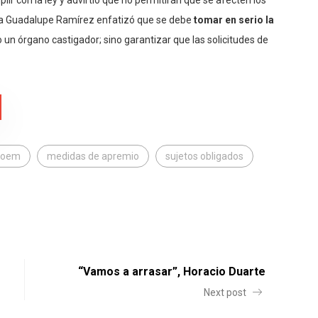
a Guadalupe Ramírez enfatizó que se debe
tomar en serio la
n órgano castigador; sino garantizar que las solicitudes de
foem
medidas de apremio
sujetos obligados
“Vamos a arrasar”, Horacio Duarte
Next post