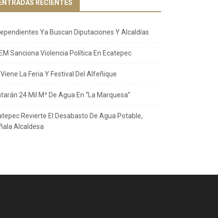
ENTRADAS RECIENTES
dependientes Ya Buscan Diputaciones Y Alcaldías
EM Sanciona Violencia Política En Ecatepec
Viene La Feria Y Festival Del Alfeñique
atarán 24 Mil M³ De Agua En “La Marquesa”
atepec Revierte El Desabasto De Agua Potable,
ñala Alcaldesa