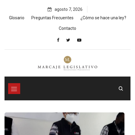
Skip
agosto 7, 2026
to
content
Glosario
Preguntas Frecuentes
¿Cómo se hace una ley?
Contacto