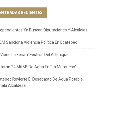
ENTRADAS RECIENTES
dependientes Ya Buscan Diputaciones Y Alcaldías
EM Sanciona Violencia Política En Ecatepec
Viene La Feria Y Festival Del Alfeñique
atarán 24 Mil M³ De Agua En “La Marquesa”
atepec Revierte El Desabasto De Agua Potable,
ñala Alcaldesa