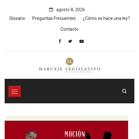
Skip
agosto 8, 2026
to
content
Glosario
Preguntas Frecuentes
¿Cómo se hace una ley?
Contacto