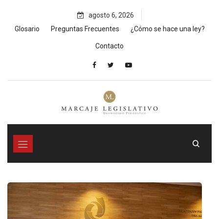
Skip
agosto 6, 2026
to
content
Glosario
Preguntas Frecuentes
¿Cómo se hace una ley?
Contacto