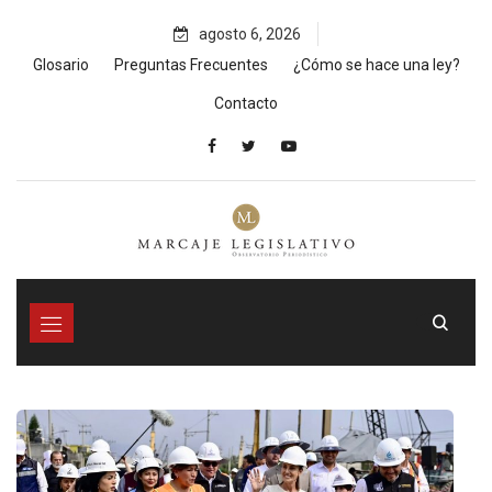
Skip
agosto 6, 2026
to
content
Glosario
Preguntas Frecuentes
¿Cómo se hace una ley?
Contacto