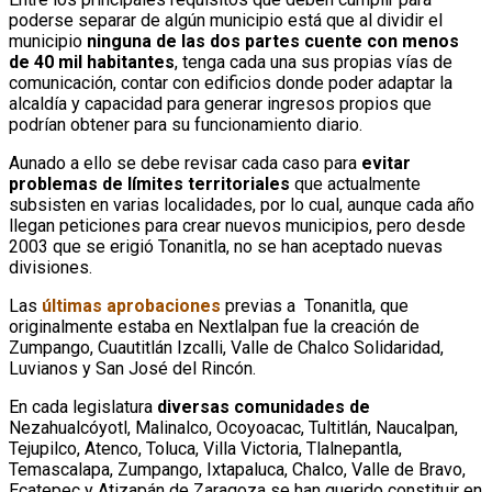
poderse separar de algún municipio está que al dividir el
municipio
ninguna de las dos partes cuente con menos
de 40 mil habitantes
, tenga cada una sus propias vías de
comunicación, contar con edificios donde poder adaptar la
alcaldía y capacidad para generar ingresos propios que
podrían obtener para su funcionamiento diario.
Aunado a ello se debe revisar cada caso para
evitar
problemas de límites territoriales
que actualmente
subsisten en varias localidades, por lo cual, aunque cada año
llegan peticiones para crear nuevos municipios, pero desde
2003 que se erigió Tonanitla, no se han aceptado nuevas
divisiones.
Las
últimas aprobaciones
previas a Tonanitla, que
originalmente estaba en Nextlalpan fue la creación de
Zumpango, Cuautitlán Izcalli, Valle de Chalco Solidaridad,
Luvianos y San José del Rincón.
En cada legislatura
diversas comunidades de
Nezahualcóyotl, Malinalco, Ocoyoacac, Tultitlán, Naucalpan,
Tejupilco, Atenco, Toluca, Villa Victoria, Tlalnepantla,
Temascalapa, Zumpango, Ixtapaluca, Chalco, Valle de Bravo,
Ecatepec y Atizapán de Zaragoza se han querido constituir en