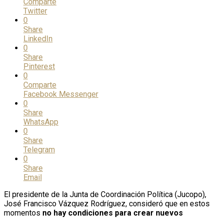
Comparte
Twitter
0
Share
LinkedIn
0
Share
Pinterest
0
Comparte
Facebook Messenger
0
Share
WhatsApp
0
Share
Telegram
0
Share
Email
El presidente de la Junta de Coordinación Política (Jucopo),
José Francisco Vázquez Rodríguez, consideró que en estos
momentos
no hay condiciones para crear nuevos