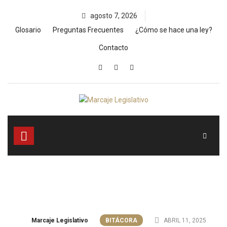
Skip
agosto 7, 2026
to
content
Glosario
Preguntas Frecuentes
¿Cómo se hace una ley?
Contacto
Marcaje Legislativo
BITÁCORA
ABRIL 11, 2025