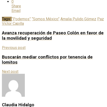
0
Share
Email
Tags:
“Podemos”
“Somos México”
Amalia Pulido Gómez
Paz
Víctor Capilla
Avanza recuperación de Paseo Colón en favor de
la movilidad y seguridad
Previous post
Buscarán mediar conflictos por tenencia de
lomitos
Next post
Claudia Hidalgo