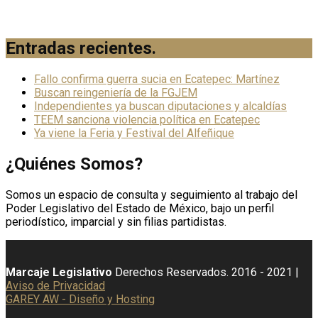
Entradas recientes
.
Fallo confirma guerra sucia en Ecatepec: Martínez
Buscan reingeniería de la FGJEM
Independientes ya buscan diputaciones y alcaldías
TEEM sanciona violencia política en Ecatepec
Ya viene la Feria y Festival del Alfeñique
¿Quiénes Somos?
Somos un espacio de consulta y seguimiento al trabajo del
Poder Legislativo del Estado de México, bajo un perfil
periodístico, imparcial y sin filias partidistas.
Marcaje Legislativo
Derechos Reservados. 2016 - 2021 |
Aviso de Privacidad
GAREY AW - Diseño y Hosting