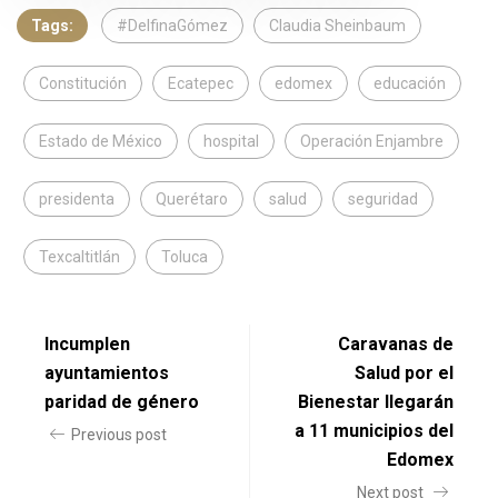
Tags:
#DelfinaGómez
Claudia Sheinbaum
Constitución
Ecatepec
edomex
educación
Estado de México
hospital
Operación Enjambre
presidenta
Querétaro
salud
seguridad
Texcaltitlán
Toluca
Incumplen
Caravanas de
ayuntamientos
Salud por el
paridad de género
Bienestar llegarán
a 11 municipios del
Previous post
Edomex
Next post