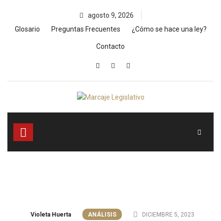
Skip
agosto 9, 2026
to
content
Glosario
Preguntas Frecuentes
¿Cómo se hace una ley?
Contacto
Violeta Huerta
ANÁLISIS
DICIEMBRE 5, 2023