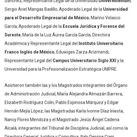
Sánchez, Representante Legal de la Universidad
UniverMilenium
,
Sergio Ariel Mangas Badillo, Apoderado Legal de la
Universidad
para el Desarrollo Empresarial de México
, Marino Velasco
García, Apoderado Legal de la
Escuela Jurídica y Forense del
Sureste
, María de la Luz Áurea García García, Directora
Académica y Representante Legal del
Instituto Universitario
Franco Inglés de México
, Eduwiges Zarza Arizmendi,
Representante Legal del
Campus Universitario Siglo XXI
y la
Universidad para la Profesionalización Estratégica UNIPRE.
Asistieron también las y los Magistrados integrantes del Órgano
de Administración Judicial, María Alejandra Almazán Barrera,
Elizabeth Rodríguez Colín, Pablo Espinosa Márquez y Edgar
Hernán Mejía López; las Magistradas Karla Ivonne Díaz Iniesta,
Nancy Flores Mendoza y el Magistrado Jesús Ángel Cadena
Alcalá, integrantes del Tribunal de Disciplina Judicial, así como la
Directora General Jurídica y Consultiva, Italy Dessire Ciani