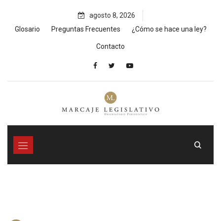
Skip
agosto 8, 2026
to
content
Glosario
Preguntas Frecuentes
¿Cómo se hace una ley?
Contacto