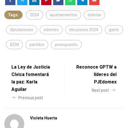
Tags:
2024
ayuntamientos
boletas
diputaciones
edomex
elecciones 2024
gasto
IEEM
partidos
presupuesto
La Ley de Justicia
Reconoce GPTW a
Cívica fomentará
líderes del
la paz: Karla
PJEdomex
Aguilar
Next post
Previous post
Violeta Huerta