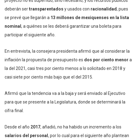
proyecto no es superfluo, sino necesario, y los recursos públicos
deberán ser
transparentados
y usados con
racionalidad
, pues
se prevé que llegarán a
13 millones de mexiquenses en la lista
nominal
, a quiénes se les deberá garantizar una boleta para
participar el siguiente año.
En entrevista, la consejera presidenta afirmó que al considerar la
inflación la propuesta de presupuesto es
dos por ciento menor
a
la del 2021, casi tres por ciento menos a lo solicitado en 2018 y
casi siete por ciento más bajo que el del 2015.
Afirmó que la tendencia va a la baja y será enviado al Ejecutivo
para que se presente a la Legislatura, donde se determinará la
cifra final.
Desde el año
2017
, añadió, no ha habido un incremento a los
salarios del personal
, por lo cual para el siguiente año plantean