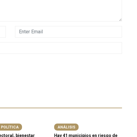
 POLÍTICA
ANÁLISIS
ctoral, bienestar
Hay 41 municipios en riesgo de