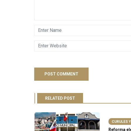
RELATED POST
CURULES Y
n riesgo de
Reforma ele