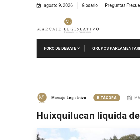
Skip
agosto 9, 2026
Glosario
Preguntas Frecue
to
content
FORO DE DEBATE
GRUPOS PARLAMENTAR
Marcaje Legislativo
BITÁCORA
MAY
Huixquilucan liquida 