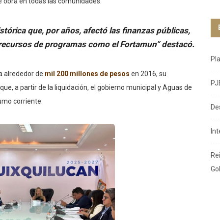
 de obra en todas las comunidades.
órica que, por años, afectó las finanzas públicas,
a recursos de programas como el Fortamun” destacó.
Pl
 a alrededor de
mil 200 millones de pesos
en 2016, su
PJ
ue, a partir de la liquidación, el gobierno municipal y Aguas de
umo corriente.
De
In
Re
Go