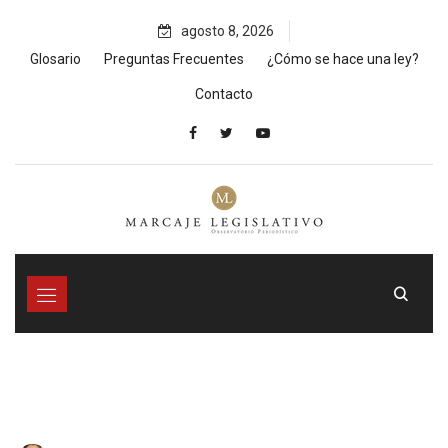
Skip
agosto 8, 2026
to
content
Glosario
Preguntas Frecuentes
¿Cómo se hace una ley?
Contacto