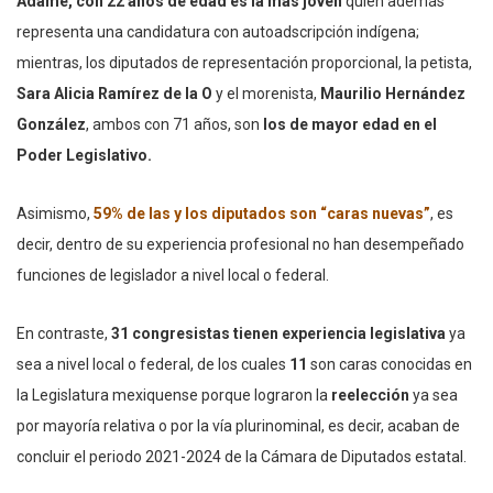
Adame, con 22 años de edad es la más joven
quien además
representa una candidatura con autoadscripción indígena;
mientras, los diputados de representación proporcional, la petista,
Sara Alicia Ramírez de la O
y el morenista,
Maurilio Hernández
González
, ambos con 71 años, son
los de mayor edad en el
Poder Legislativo.
Asimismo,
59% de las y los diputados son “caras nuevas”
, es
decir, dentro de su experiencia profesional no han desempeñado
funciones de legislador a nivel local o federal.
En contraste,
31 congresistas tienen experiencia legislativa
ya
sea a nivel local o federal, de los cuales
11
son caras conocidas en
la Legislatura mexiquense porque lograron la
reelección
ya sea
por mayoría relativa o por la vía plurinominal, es decir, acaban de
concluir el periodo 2021-2024 de la Cámara de Diputados estatal.