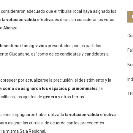
s consideraron adecuado que el tribunal local haya asignado los
n la
votación válida efectiva
, es decir, sin considerar los votos
va Alianza.
Co
desestimar los agravios
presentados por los partidos
Fa
miento Ciudadano; así como de ex candidatas y candidatos a
Bu
In
obreseer por actualizarse la preclusión, el desistimiento y la
de
cómo se asignaron los espacios plurinominales
, la
TE
olíticas, los ajustes de
género
y otros temas.
uienes impugnaron haber utilizado la
votación válida efectiva
ara asignar las curules, de acuerdo con los precedentes
y la misma Sala Regional.