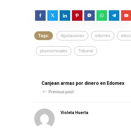
Tags:
diputaciones
edomex
elecc
plurinominales
Tribunal
Canjean armas por dinero en Edomex
Previous post
Violeta Huerta