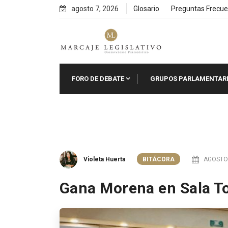
Skip
agosto 7, 2026
Glosario
Preguntas Frecue
to
content
FORO DE DEBATE
GRUPOS PARLAMENTAR
Violeta Huerta
BITÁCORA
AGOSTO 
Gana Morena en Sala T