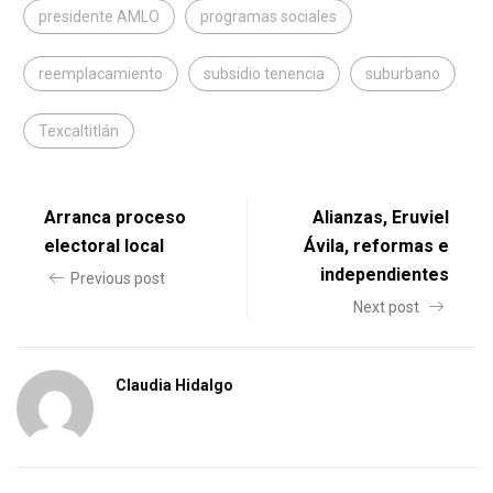
presidente AMLO
programas sociales
reemplacamiento
subsidio tenencia
suburbano
Texcaltitlán
Arranca proceso
Alianzas, Eruviel
electoral local
Ávila, reformas e
independientes
Previous post
Next post
Claudia Hidalgo