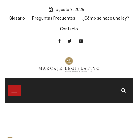
Skip
agosto 8, 2026
to
content
Glosario
Preguntas Frecuentes
¿Cómo se hace una ley?
Contacto