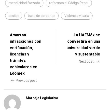
mendicidad forzada
reformas al Código Penal
sesión
trata de personas
Violencia vicaria
Amarran
La UAEMéx se
infracciones con
convertirá en una
verificación,
universidad verde
licencias y
y sustentable
trámites
Next post
vehiculares en
Edomex
Previous post
Marcaje Legislativo