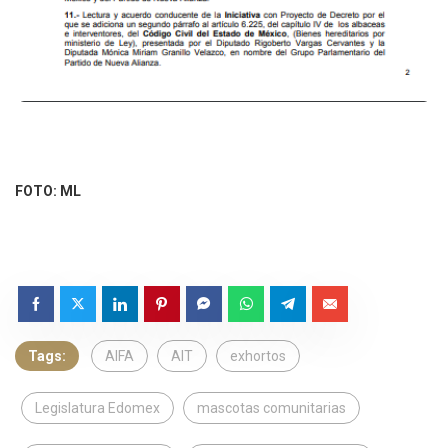
FOTO: ML
Tags:
AIFA
AIT
exhortos
Legislatura Edomex
mascotas comunitarias