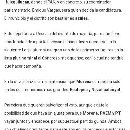
Huixquilucan
, donde el PAN, y en concreto, su coordinador
parlamentario, Enrique Vargas, será quien decida la candidatura.
El municipio y el distrito son
bastiones azules
.
Esto deja fuera a Rescala del distrito de mayoría, pero aún tiene
oportunidad de ir por la elección consecutiva y quedarse en la
siguiente Legislatura si asegura uno de los primeros lugares en la
lista
plurinominal
al Congreso mexiquense; con lo cual no tendría
que hacer campaña.
En la otra alianza llama la atención que
Morena
competiría solo
en los dos municipios más grandes:
Ecatepec y Nezahualcóyotl
.
Pareciera que quieren pulverizar el voto, aunque existe la
posibilidad de que haya un ajuste para que
Morena, PVEM y PT
vayan juntos y encabece, por supuesto,el partido guinda. Ambos
son objetivos prioritarios para este año en los procesos electorales