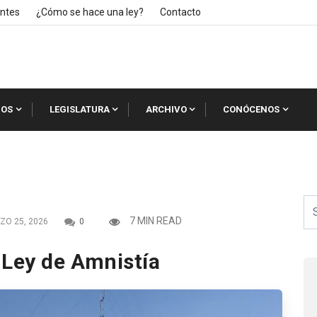
ntes
¿Cómo se hace una ley?
Contacto
IOS
LEGISLATURA
ARCHIVO
CONÓCENOS
7 MIN READ
O 25, 2026
0
 Ley de Amnistía