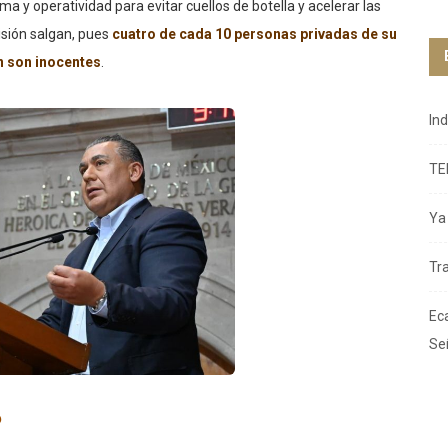
ma y operatividad para evitar cuellos de botella y acelerar las
isión salgan, pues
cuatro de cada 10 personas privadas de su
n son inocentes
.
In
TE
Ya 
Tr
Ec
Se
?