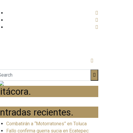
itácora
.
ntradas recientes
.
Combatirán a “Motorratones” en Toluca
Fallo confirma guerra sucia en Ecatepec: