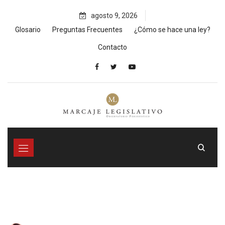
Skip
agosto 9, 2026
to
content
Glosario
Preguntas Frecuentes
¿Cómo se hace una ley?
Contacto