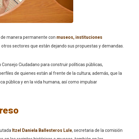
jan de manera permanente con
museos, instituciones
re otros sectores que están dejando sus propuestas y demandas.
un Consejo Ciudadano para construir políticas públicas,
perfiles de quienes están al frente de la cultura; además, que la
tica pública y en la vida humana, así como impulsar
greso
iputada
Itzel Daniela Ballesteros Lule
, secretaria de la comisión
ive en los recintos históricas o museos, también en las