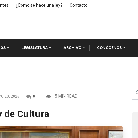
ntes
¿Cómo se hace una ley?
Contacto
IOS
LEGISLATURA
ARCHIVO
CONÓCENOS
5 MIN READ
O 20, 2026
0
y de Cultura