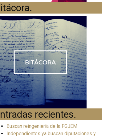
itácora
.
ntradas recientes
.
Buscan reingeniería de la FGJEM
Independientes ya buscan diputaciones y