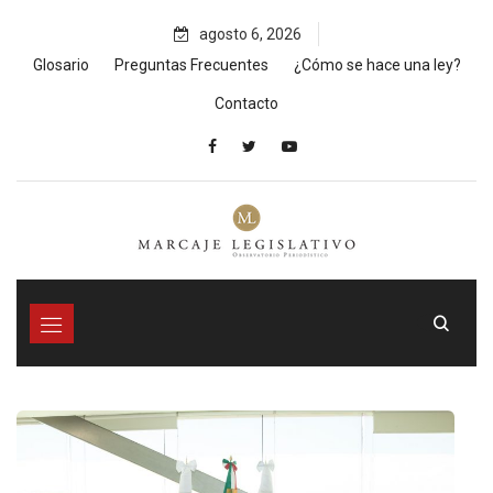
Skip
agosto 6, 2026
to
content
Glosario
Preguntas Frecuentes
¿Cómo se hace una ley?
Contacto