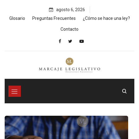
Skip
agosto 6, 2026
to
content
Glosario
Preguntas Frecuentes
¿Cómo se hace una ley?
Contacto