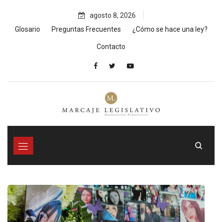
Skip
agosto 8, 2026
to
content
Glosario
Preguntas Frecuentes
¿Cómo se hace una ley?
Contacto