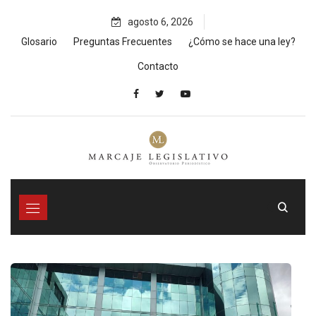
Skip
agosto 6, 2026
to
content
Glosario
Preguntas Frecuentes
¿Cómo se hace una ley?
Contacto