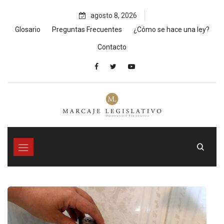
Skip
agosto 8, 2026
to
content
Glosario
Preguntas Frecuentes
¿Cómo se hace una ley?
Contacto