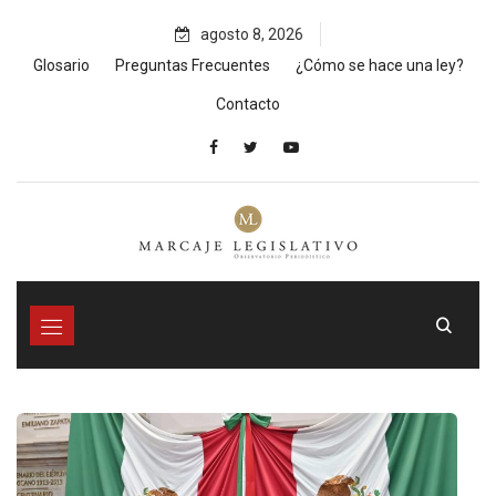
Skip
agosto 8, 2026
to
content
Glosario
Preguntas Frecuentes
¿Cómo se hace una ley?
Contacto