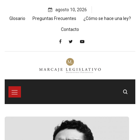
Skip
agosto 10, 2026
to
content
Glosario
Preguntas Frecuentes
¿Cómo se hace una ley?
Contacto